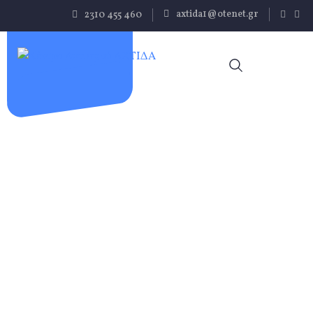
Παράκαμψη
axtida1@otenet.gr
2310 455 460
προς το
κυρίως
περιεχόμενο