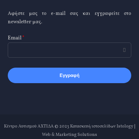
Αφήστε μας το e-mail σας και εγγραφείτε στο
newsletter μας.
Email
*
CAPTCHA
This
question is
for testing
whether or
not you are a
human
visitor and
Κέντρο Αυτισμού ΑΧΤΙΔΑ © 2023
Κατασκευή ιστοσελίδων Istology |
to prevent
Web & Marketing Solutions