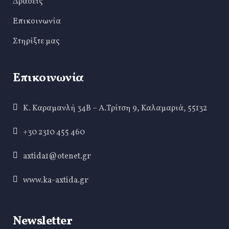
Δράσεις
Επικοινωνία
Στηρίξτε μας
Επικοινωνία
Κ. Καραμανλή 34Β – Α.Τρίτση 9, Καλαμαριά, 55132
+30 2310 455 460
axtida1@otenet.gr
www.ka-axtida.gr
Newsletter