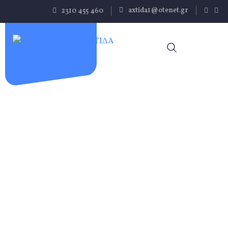
Παράκαμψη
axtida1@otenet.gr
2310 455 460
προς το
κυρίως
περιεχόμενο