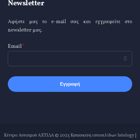
Newsletter
Αφήστε μας το e-mail σας και εγγραφείτε στο
newsletter μας.
Email
*
CAPTCHA
This
question is
for testing
whether or
not you are a
human
visitor and
Κέντρο Αυτισμού ΑΧΤΙΔΑ © 2023
Κατασκευή ιστοσελίδων Istology |