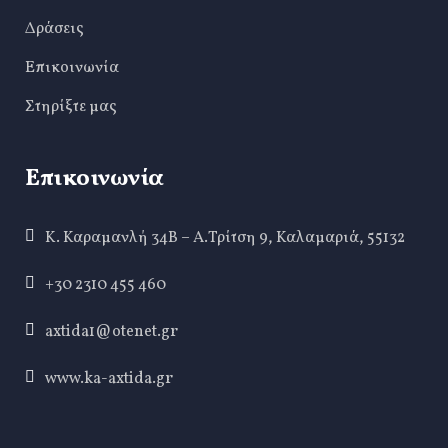
Δράσεις
Επικοινωνία
Στηρίξτε μας
Επικοινωνία
Κ. Καραμανλή 34Β – Α.Τρίτση 9, Καλαμαριά, 55132
+30 2310 455 460
axtida1@otenet.gr
www.ka-axtida.gr