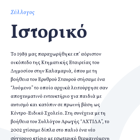
Σύλλογος
Ιστορικό
Το 1989 μας παραχωρήθηκε επ’ αόριστον
οικόπεδο της Κτηματικής Εταιρείας του
Δημοσίου στην Καλαμαριά, όπου με τη
βοήθεια του Ερυθρού Σταυρού στήσαμε ένα
“λυόμενο” το οποίο αρχικά λειτούργησε σαν
απογευματινό εντευκτήριο για παιδιά με
αυτισμό και κατόπιν σε πρωινή βάση ως
Κέντρο-Ειδικό Σχολείο. Στη συνέχεια με τη
βοήθεια του Συλλόγου Αρωγής “ΑΧΤΙΔΑ”, το
2002 χτίσαμε δίπλα στο παλιό ένα νέο
σύγχρονο κτίριο με εσωτερική θερμαινόμενη